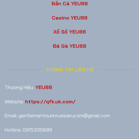
Bắn Cá YEU88
Casino YEU88
Xổ Số YEU88
Đá Gà YEU88
THÔNG TIN LIÊN HỆ
Thương Hiệu:
YEU88
Website:
https://qfk.uk.com/
Email:
gentlemantourinrussiarucom@gmail.com
Hotline: 0915335689